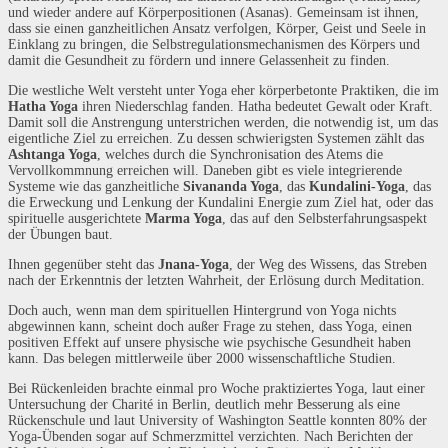
und wieder andere auf Körperpositionen (Asanas). Gemeinsam ist ihnen,
dass sie einen ganzheitlichen Ansatz verfolgen, Körper, Geist und Seele in
Einklang zu bringen, die Selbstregulationsmechanismen des Körpers und
damit die Gesundheit zu fördern und innere Gelassenheit zu finden.
Die westliche Welt versteht unter Yoga eher körperbetonte Praktiken, die im
Hatha Yoga
ihren Niederschlag fanden. Hatha bedeutet Gewalt oder Kraft.
Damit soll die Anstrengung unterstrichen werden, die notwendig ist, um das
eigentliche Ziel zu erreichen. Zu dessen schwierigsten Systemen zählt das
Ashtanga Yoga
, welches durch die Synchronisation des Atems die
Vervollkommnung erreichen will. Daneben gibt es viele integrierende
Systeme wie das ganzheitliche
Sivananda Yoga
, das
Kundalini-Yoga
, das
die Erweckung und Lenkung der Kundalini Energie zum Ziel hat, oder das
spirituelle ausgerichtete
Marma Yoga
, das auf den Selbsterfahrungsaspekt
der Übungen baut.
Ihnen gegenüber steht das
Jnana-Yoga
, der Weg des Wissens, das Streben
nach der Erkenntnis der letzten Wahrheit, der Erlösung durch Meditation.
Doch auch, wenn man dem spirituellen Hintergrund von Yoga nichts
abgewinnen kann, scheint doch außer Frage zu stehen, dass Yoga, einen
positiven Effekt auf unsere physische wie psychische Gesundheit haben
kann. Das belegen mittlerweile über 2000 wissenschaftliche Studien.
Bei Rückenleiden brachte einmal pro Woche praktiziertes Yoga, laut einer
Untersuchung der Charité in Berlin, deutlich mehr Besserung als eine
Rückenschule und laut University of Washington Seattle konnten 80% der
Yoga-Übenden sogar auf Schmerzmittel verzichten. Nach Berichten der