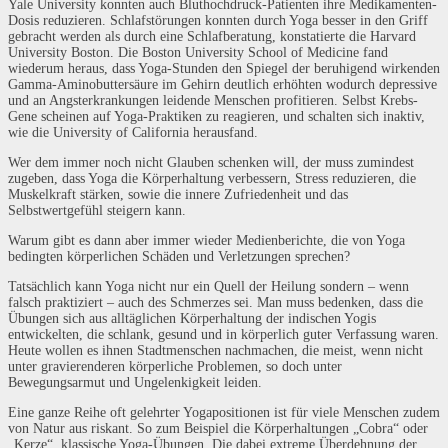
Yale University konnten auch Bluthochdruck-Patienten ihre Medikamenten-
Dosis reduzieren. Schlafstörungen konnten durch Yoga besser in den Griff
gebracht werden als durch eine Schlafberatung, konstatierte die Harvard
University Boston. Die Boston University School of Medicine fand
wiederum heraus, dass Yoga-Stunden den Spiegel der beruhigend wirkenden
Gamma-Aminobuttersäure im Gehirn deutlich erhöhten wodurch depressive
und an Angsterkrankungen leidende Menschen profitieren. Selbst Krebs-
Gene scheinen auf Yoga-Praktiken zu reagieren, und schalten sich inaktiv,
wie die University of California herausfand.
Wer dem immer noch nicht Glauben schenken will, der muss zumindest
zugeben, dass Yoga die Körperhaltung verbessern, Stress reduzieren, die
Muskelkraft stärken, sowie die innere Zufriedenheit und das
Selbstwertgefühl steigern kann.
Warum gibt es dann aber immer wieder Medienberichte, die von Yoga
bedingten körperlichen Schäden und Verletzungen sprechen?
Tatsächlich kann Yoga nicht nur ein Quell der Heilung sondern – wenn
falsch praktiziert – auch des Schmerzes sei. Man muss bedenken, dass die
Übungen sich aus alltäglichen Körperhaltung der indischen Yogis
entwickelten, die schlank, gesund und in körperlich guter Verfassung waren.
Heute wollen es ihnen Stadtmenschen nachmachen, die meist, wenn nicht
unter gravierenderen körperliche Problemen, so doch unter
Bewegungsarmut und Ungelenkigkeit leiden.
Eine ganze Reihe oft gelehrter Yogapositionen ist für viele Menschen zudem
von Natur aus riskant. So zum Beispiel die Körperhaltungen „Cobra“ oder
„Kerze“, klassische Yoga-Übungen. Die dabei extreme Überdehnung der