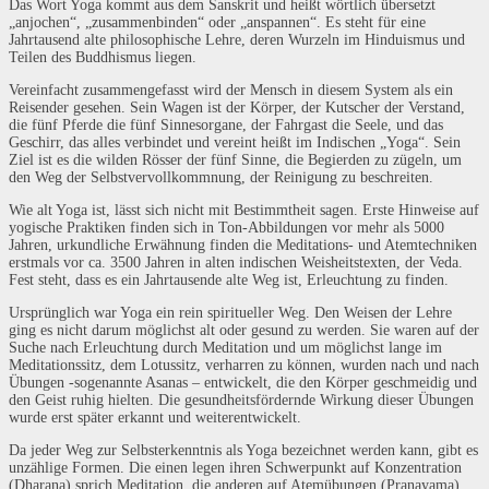
Das Wort Yoga kommt aus dem Sanskrit und heißt wörtlich übersetzt
„anjochen“, „zusammenbinden“ oder „anspannen“. Es steht für eine
Jahrtausend alte philosophische Lehre, deren Wurzeln im Hinduismus und
Teilen des Buddhismus liegen.
Vereinfacht zusammengefasst wird der Mensch in diesem System als ein
Reisender gesehen. Sein Wagen ist der Körper, der Kutscher der Verstand,
die fünf Pferde die fünf Sinnesorgane, der Fahrgast die Seele, und das
Geschirr, das alles verbindet und vereint heißt im Indischen „Yoga“. Sein
Ziel ist es die wilden Rösser der fünf Sinne, die Begierden zu zügeln, um
den Weg der Selbstvervollkommnung, der Reinigung zu beschreiten.
Wie alt Yoga ist, lässt sich nicht mit Bestimmtheit sagen. Erste Hinweise auf
yogische Praktiken finden sich in Ton-Abbildungen vor mehr als 5000
Jahren, urkundliche Erwähnung finden die Meditations- und Atemtechniken
erstmals vor ca. 3500 Jahren in alten indischen Weisheitstexten, der Veda.
Fest steht, dass es ein Jahrtausende alte Weg ist, Erleuchtung zu finden.
Ursprünglich war Yoga ein rein spiritueller Weg. Den Weisen der Lehre
ging es nicht darum möglichst alt oder gesund zu werden. Sie waren auf der
Suche nach Erleuchtung durch Meditation und um möglichst lange im
Meditationssitz, dem Lotussitz, verharren zu können, wurden nach und nach
Übungen -sogenannte Asanas – entwickelt, die den Körper geschmeidig und
den Geist ruhig hielten. Die gesundheitsfördernde Wirkung dieser Übungen
wurde erst später erkannt und weiterentwickelt.
Da jeder Weg zur Selbsterkenntnis als Yoga bezeichnet werden kann, gibt es
unzählige Formen. Die einen legen ihren Schwerpunkt auf Konzentration
(Dharana) sprich Meditation, die anderen auf Atemübungen (Pranayama)