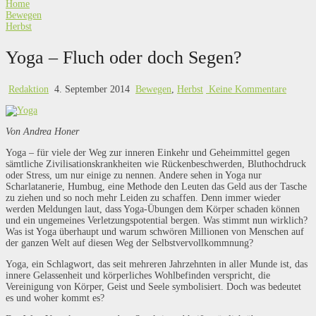
Home
Bewegen
Herbst
Yoga – Fluch oder doch Segen?
Redaktion
4. September 2014
Bewegen
,
Herbst
Keine Kommentare
Von Andrea Honer
Yoga – für viele der Weg zur inneren Einkehr und Geheimmittel gegen
sämtliche Zivilisationskrankheiten wie Rückenbeschwerden, Bluthochdruck
oder Stress, um nur einige zu nennen. Andere sehen in Yoga nur
Scharlatanerie, Humbug, eine Methode den Leuten das Geld aus der Tasche
zu ziehen und so noch mehr Leiden zu schaffen. Denn immer wieder
werden Meldungen laut, dass Yoga-Übungen dem Körper schaden können
und ein ungemeines Verletzungspotential bergen. Was stimmt nun wirklich?
Was ist Yoga überhaupt und warum schwören Millionen von Menschen auf
der ganzen Welt auf diesen Weg der Selbstvervollkommnung?
Yoga, ein Schlagwort, das seit mehreren Jahrzehnten in aller Munde ist, das
innere Gelassenheit und körperliches Wohlbefinden verspricht, die
Vereinigung von Körper, Geist und Seele symbolisiert. Doch was bedeutet
es und woher kommt es?