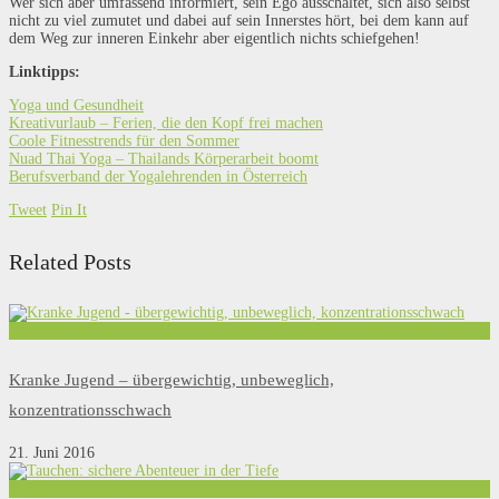
Wer sich aber umfassend informiert, sein Ego ausschaltet, sich also selbst
nicht zu viel zumutet und dabei auf sein Innerstes hört, bei dem kann auf
dem Weg zur inneren Einkehr aber eigentlich nichts schiefgehen!
Linktipps:
Yoga und Gesundheit
Kreativurlaub – Ferien, die den Kopf frei machen
Coole Fitnesstrends für den Sommer
Nuad Thai Yoga – Thailands Körperarbeit boomt
Berufsverband der Yogalehrenden in Österreich
Tweet
Pin It
Related Posts
Bewegen
Kranke Jugend – übergewichtig, unbeweglich,
konzentrationsschwach
21. Juni 2016
Bewegen