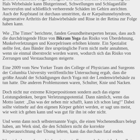
Hals Wirbelsäule kann Blutgerinnsel, Schwellungen und Schlaganfälle
hervorrufen und schließlich verheerende Schäden im Gehirn anrichten.
Auch der Kopfstand ist durchaus umstritten, da er Karpaltunnelsyndrom,
degenerative Arthritis der Halswirbelsäule und Risse in der Retina zur Folge
haben kann.
Wie „The Times“ berichtete, fanden Gesundheitsexperten heraus, dass auch
die durchdringende Hitze von
Bikram Yoga
das Risiko von Überdehnung,
Muskelverletzungen und Knorpelrissen erhöhen könnte. Ein Spezialist
stellte fest, dass Bänder ihre ursprüngliche Form nicht mehr annahmen,
wenn sie einmal überstreckt worden waren, wodurch sich das Risiko von
Zerrungen und Verstauchungen steigerte.
Eine 2009 vom New Yorker Team des College of Physicians and Surgeons
der Columbia University veröffentlichte Untersuchung ergab, dass die
größte Anzahl der Schädigungen durch Yoga mit der Lendenwirbelsäule zu
tun hatte. Die anderen Problemzonen waren, Schulter, Knie und Nacken.
Doch nicht nur extreme Körperpositionen sondern auch das eigene
Leistungsdenken, bergen Verletzungspotential. Dann nämlich, wenn das
Motto lautet: „Das was der neben mir schafft, kann ich schon lang!“ Dabei
sollte vielmehr auf den eigenen Körper gehört werden, er sagt uns meist,
wie weit ich gehen kann und was gut für ihn ist oder nicht.
Und wenn dann noch selbsternannte Yogis, die einen Wochenendkurs belegt
haben, am Werk sind, die den Schülern nicht die korrekte
Körperausrichtung der Übung lehren, kann das durchaus fatal enden.