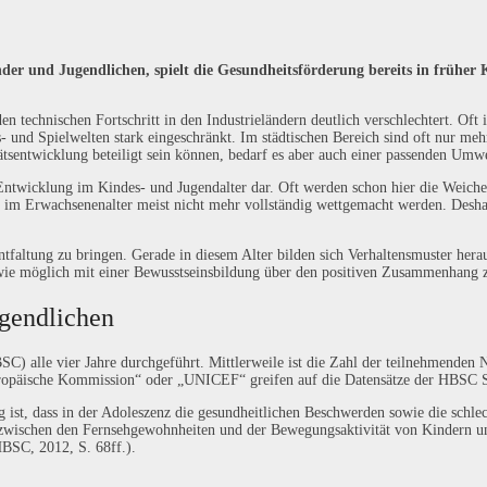
r und Jugendlichen, spielt die Gesundheitsförderung bereits in früher K
 technischen Fortschritt in den Industrieländern deutlich verschlechtert. Oft 
und Spielwelten stark eingeschränkt. Im städtischen Bereich sind oft nur meh
ätsentwicklung beteiligt sein können, bedarf es aber auch einer passenden Umwe
Entwicklung im Kindes- und Jugendalter dar. Oft werden schon hier die Weichen
 Erwachsenenalter meist nicht mehr vollständig wettgemacht werden. Deshalb
tfaltung zu bringen. Gerade in diesem Alter bilden sich Verhaltensmuster hera
wie möglich mit einer Bewusstseinsbildung über den positiven Zusammenhang z
ugendlichen
) alle vier Jahre durchgeführt. Mittlerweile ist die Zahl der teilnehmenden 
uropäische Kommission“ oder „UNICEF“ greifen auf die Datensätze der HBSC S
g ist, dass in der Adoleszenz die gesundheitlichen Beschwerden sowie die schl
leich zwischen den Fernsehgewohnheiten und der Bewegungsaktivität von Kindern
HBSC, 2012, S. 68ff.).