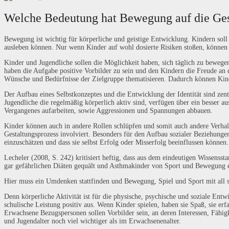
Welche Bedeutung hat Bewegung auf die Ges
Bewegung ist wichtig für körperliche und geistige Entwicklung. Kindern soll a
ausleben können. Nur wenn Kinder auf wohl dosierte Risiken stoßen, können s
Kinder und Jugendliche sollen die Möglichkeit haben, sich täglich zu bewe
haben die Aufgabe positive Vorbilder zu sein und den Kindern die Freude an
Wünsche und Bedürfnisse der Zielgruppe thematisieren. Dadurch können Kinde
Der Aufbau eines Selbstkonzeptes und die Entwicklung der Identität sind ze
Jugendliche die regelmäßig körperlich aktiv sind, verfügen über ein besser 
Vergangenes aufarbeiten, sowie Aggressionen und Spannungen abbauen.
Kinder können auch in andere Rollen schlüpfen und somit auch andere Verhalt
Gestaltungsprozess involviert. Besonders für den Aufbau sozialer Beziehunge
einzuschätzen und dass sie selbst Erfolg oder Misserfolg beeinflussen können.
Lecheler (2008, S. 242) kritisiert heftig, dass aus dem eindeutigen Wissens
gar gefährlichen Diäten gequält und Asthmakinder von Sport und Bewegung e
Hier muss ein Umdenken stattfinden und Bewegung, Spiel und Sport mit all s
Denn körperliche Aktivität ist für die physische, psychische und soziale Ent
schulische Leistung positiv aus. Wenn Kinder spielen, haben sie Spaß, sie er
Erwachsene Bezugspersonen sollen Vorbilder sein, an deren Interessen, Fähi
und Jugendalter noch viel wichtiger als im Erwachsenenalter.