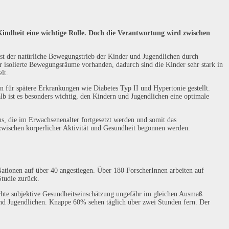
indheit eine wichtige Rolle. Doch die Verantwortung wird zwischen
ist der natürliche Bewegungstrieb der Kinder und Jugendlichen durch
r isolierte Bewegungsräume vorhanden, dadurch sind die Kinder sehr stark in
lt.
 für spätere Erkrankungen wie Diabetes Typ II und Hypertonie gestellt.
 ist es besonders wichtig, den Kindern und Jugendlichen eine optimale
us, die im Erwachsenenalter fortgesetzt werden und somit das
wischen körperlicher Aktivität und Gesundheit begonnen werden.
Nationen auf über 40 angestiegen. Über 180 ForscherInnen arbeiten auf
tudie zurück.
echte subjektive Gesundheitseinschätzung ungefähr im gleichen Ausmaß
 und Jugendlichen. Knappe 60% sehen täglich über zwei Stunden fern. Der