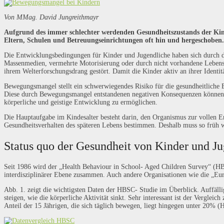
Von MMag. David Jungreithmayr
Aufgrund des immer schlechter werdenden Gesundheitszustands der Kinde
Eltern, Schulen und Betreuungseinrichtungen oft hin und hergeschoben.
Die Entwicklungsbedingungen für Kinder und Jugendliche haben sich durch den
Massenmedien, vermehrte Motorisierung oder durch nicht vorhandene Lebens- 
ihrem Welterforschungsdrang gestört. Damit die Kinder aktiv an ihrer Identit
Bewegungsmangel stellt ein schwerwiegendes Risiko für die gesundheitliche 
Diese durch Bewegungsmangel entstandenen negativen Konsequenzen können im
körperliche und geistige Entwicklung zu ermöglichen.
Die Hauptaufgabe im Kindesalter besteht darin, den Organismus zur vollen En
Gesundheitsverhalten des späteren Lebens bestimmen. Deshalb muss so früh 
Status quo der Gesundheit von Kinder und J
Seit 1986 wird der „Health Behaviour in School- Aged Children Survey“ (HBSC
interdisziplinärer Ebene zusammen. Auch andere Organisationen wie die „E
Abb. 1. zeigt die wichtigsten Daten der HBSC- Studie im Überblick. Auffälli
steigen, wie die körperliche Aktivität sinkt. Sehr interessant ist der Verg
Anteil der 15 Jährigen, die sich täglich bewegen, liegt hingegen unter 20% (