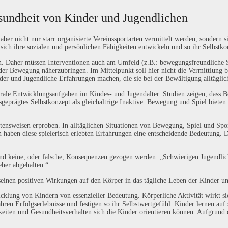
undheit von Kinder und Jugendlichen
ber nicht nur starr organisierte Vereinssportarten vermittelt werden, sondern 
ich ihre sozialen und persönlichen Fähigkeiten entwickeln und so ihr Selbstko
gen. Daher müssen Interventionen auch am Umfeld (z.B.: bewegungsfreundliche
 der Bewegung näherzubringen. Im Mittelpunkt soll hier nicht die Vermittlung
r und Jugendliche Erfahrungen machen, die sie bei der Bewältigung alltäglich
ntrale Entwicklungsaufgaben im Kindes- und Jugendalter. Studien zeigen, dass
ausgeprägtes Selbstkonzept als gleichaltrige Inaktive. Bewegung und Spiel biet
ensweisen erproben. In alltäglichen Situationen von Bewegung, Spiel und Sport
n haben diese spielerisch erlebten Erfahrungen eine entscheidende Bedeutung.
stand keine, oder falsche, Konsequenzen gezogen werden. „Schwierigen Jugendli
her abgehalten.“
einen positiven Wirkungen auf den Körper in das tägliche Leben der Kinder un
wicklung von Kindern von essenzieller Bedeutung. Körperliche Aktivität wirkt si
fahren Erfolgserlebnisse und festigen so ihr Selbstwertgefühl. Kinder lernen a
gkeiten und Gesundheitsverhalten sich die Kinder orientieren können. Aufgrun