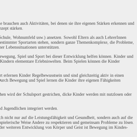
sie brauchen auch Aktivitäten, bei denen sie ihre eigenen Stärken erkennen und
nzept stärken.
 Schule, Wohnumfeld usw.) ansetzen. Sowohl Eltern als auch LehrerInnen
 bestimmter Sportarten stehen, sondern ganze Themenkomplexe, die Probleme,
er Lebenssituationen unterstützen.
 Bewegung, Spiel und Sport bei dieser Entwicklung helfen können. Kinder und
en Kindern elementare Erlebniswelten. Beim Spielen können die Kinder
 erlernen Kinder Regelbewusstsein und sind gleichzeitig aktiv in einen
 Durch Bewegung und Spiel lernen die Kinder ihre eigenen Fähigkeiten
chen wird der Schulsport gestrichen, dicke Kinder werden mit nutzlosen oder
d Jugendlichen integriert werden.
ch nicht nur auf die Leistungsfähigkeit und Gesundheit, sondern auch auf die
uf spielerische Weise Andere zu respektieren und gemeinsam Probleme zu lösen.
d der weiteren Entwicklung von Körper und Geist ist Bewegung im Kindes-